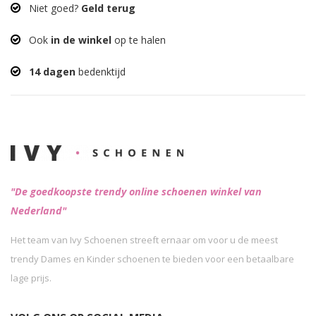
Niet goed?
Geld terug
Ook
in de winkel
op te halen
14 dagen
bedenktijd
"De goedkoopste trendy online schoenen winkel van
Nederland"
Het team van Ivy Schoenen streeft ernaar om voor u de meest
trendy Dames en Kinder schoenen te bieden voor een betaalbare
lage prijs.