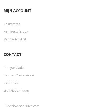
MIJN ACCOUNT
Registreren
Mijn bestellingen
Mijn verlanglijst
CONTACT
Haagse Markt
Herman Costerstraat
2.26 + 2.27
2571PL Den Haag
E
Ivyschoenen@live.com