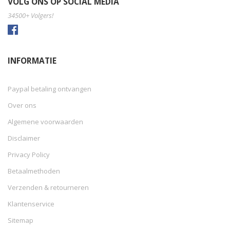
VOLG ONS OP SOCIAL MEDIA
34500+ Volgers!
INFORMATIE
Paypal betaling ontvangen
Over ons
Algemene voorwaarden
Disclaimer
Privacy Policy
Betaalmethoden
Verzenden & retourneren
Klantenservice
Sitemap