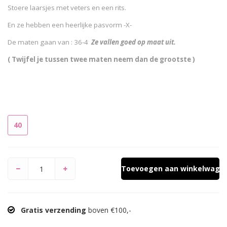
Stoere laarsjes met veters en een rits.
En ze hebben een heerlijke pasvorm -X-
De maten gaan van : 36-4
Ze vallen goed op maat uit.
( Twijfel je tussen twee maten neem dan de grootste )
40
Toevoegen aan winkelwage
Gratis verzending
boven €100,-