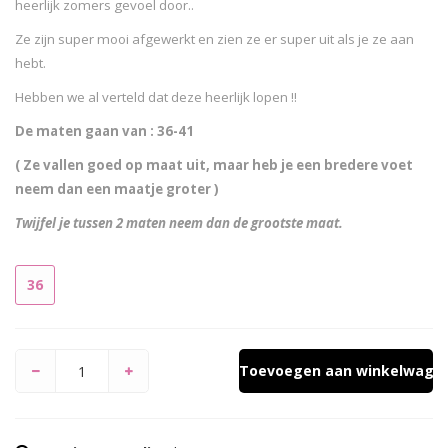
heerlijk zomers gevoel door..
Ze zijn super mooi afgewerkt en zien ze er super uit als je ze aan
hebt.
Hebben we al verteld dat deze heerlijk lopen !!
De maten gaan van : 36-41
( Ze vallen goed op maat uit, maar heb je een bredere voet
neem dan een maatje groter )
Twijfel je tussen 2 maten neem dan de grootste maat.
36
Toevoegen aan winkelwage