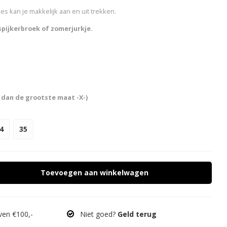
s kan je makkelijk aan en uit trekken.
spijkerbroek of zomerjurkje.
 dan de grootste maat -X-)
4
35
Toevoegen aan winkelwagen
en €100,-
Niet goed?
Geld terug