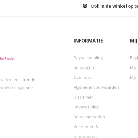
Ook
in de winkel
op t
INFORMATIE
MI
Paypal betaling
Regi
kel van
ontvangen
Mijn
Over ons
Mijn
 u de meest trendy
Algemene voorwaarden
albare lage prijs.
Disclaimer
Privacy Policy
Betaalmethoden
Verzenden &
retourneren