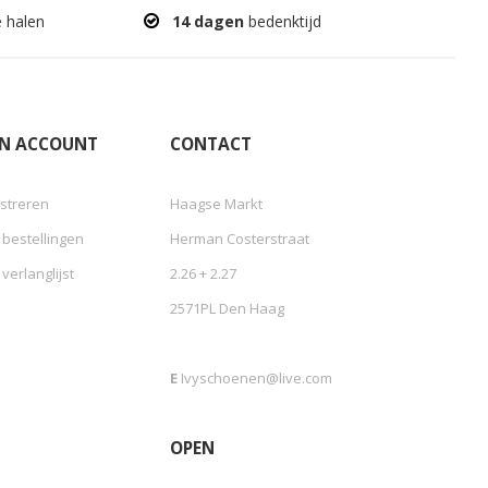
e halen
14 dagen
bedenktijd
JN ACCOUNT
CONTACT
streren
Haagse Markt
 bestellingen
Herman Costerstraat
 verlanglijst
2.26 + 2.27
2571PL Den Haag
E
Ivyschoenen@live.com
OPEN