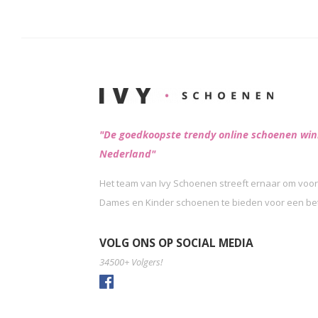
"De goedkoopste trendy online schoenen win
Nederland"
Het team van Ivy Schoenen streeft ernaar om voor
Dames en Kinder schoenen te bieden voor een beta
VOLG ONS OP SOCIAL MEDIA
34500+ Volgers!