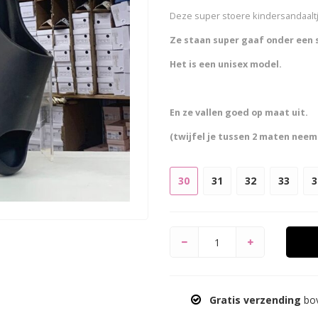
Deze super stoere kindersandaaltje
Ze staan super gaaf onder een 
Het is een unisex model.
En ze vallen goed op maat uit.
(twijfel je tussen 2 maten neem
30
31
32
33
3
Gratis verzending
bov