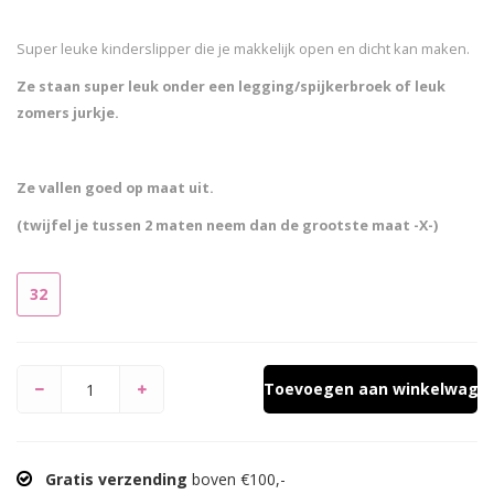
Super leuke kinderslipper die je makkelijk open en dicht kan maken.
Ze staan super leuk onder een legging/spijkerbroek of leuk
zomers jurkje.
Ze vallen goed op maat uit.
(twijfel je tussen 2 maten neem dan de grootste maat -X-)
32
Toevoegen aan winkelwage
Gratis verzending
boven €100,-