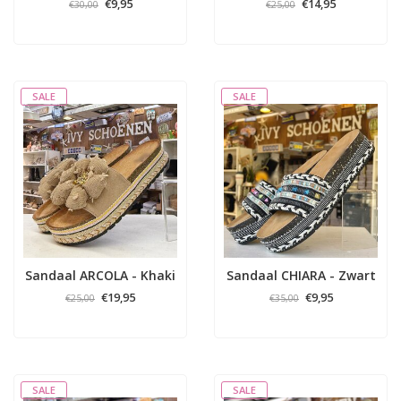
€9,95
€14,95
€30,00
€25,00
SALE
SALE
Sandaal ARCOLA - Khaki
Sandaal CHIARA - Zwart
€19,95
€9,95
€25,00
€35,00
SALE
SALE