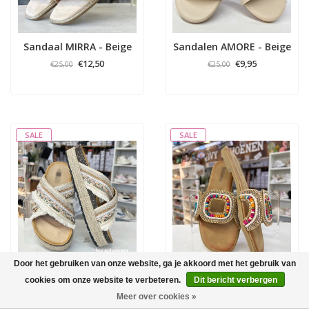
Sandaal MIRRA - Beige
Sandalen AMORE - Beige
€12,50
€9,95
€25,00
€25,00
SALE
SALE
Door het gebruiken van onze website, ga je akkoord met het gebruik van
Sandaal HOPPY - Beige
Sandaal SUNFLOWER -
cookies om onze website te verbeteren.
Dit bericht verbergen
MultiColor
€19,95
€19,95
€35,00
€30,00
Meer over cookies »