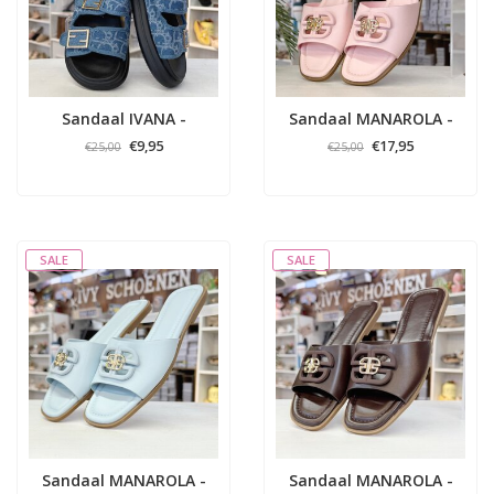
Sandaal IVANA -
Sandaal MANAROLA -
Jeans/Blauw
Roze
€9,95
€17,95
€25,00
€25,00
SALE
SALE
Sandaal MANAROLA -
Sandaal MANAROLA -