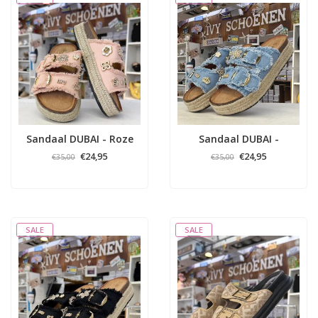
Sandaal DUBAI - Roze
Sandaal DUBAI -
Jeans/Blauw
€24,95
€24,95
€35,00
€35,00
SALE
SALE