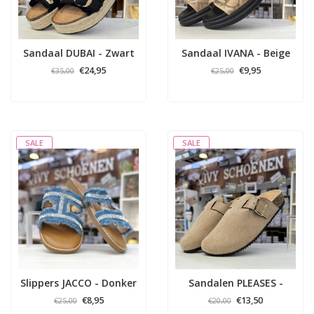
Sandaal DUBAI - Zwart
Sandaal IVANA - Beige
€24,95
€9,95
€35,00
€25,00
SALE
SALE
Slippers JACCO - Donker
Sandalen PLEASES -
blauw
Khaki
€8,95
€13,50
€25,00
€20,00