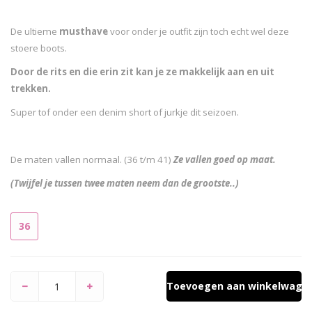
De ultieme
musthave
voor onder je outfit zijn toch echt wel deze
stoere boots.
Door de rits en die erin zit kan je ze makkelijk aan en uit
trekken.
Super tof onder een denim short of jurkje dit seizoen.
De maten vallen normaal. (36 t/m 41)
Ze vallen goed op maat.
(Twijfel je tussen twee maten neem dan de grootste..)
36
Toevoegen aan winkelwage