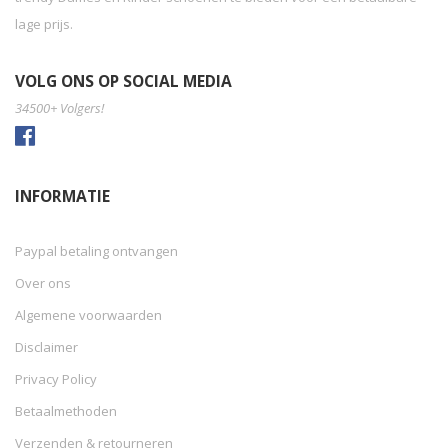
lage prijs.
VOLG ONS OP SOCIAL MEDIA
34500+ Volgers!
INFORMATIE
Paypal betaling ontvangen
Over ons
Algemene voorwaarden
Disclaimer
Privacy Policy
Betaalmethoden
Verzenden & retourneren