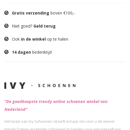
Gratis verzending
boven €100,-
Niet goed?
Geld terug
Ook
in de winkel
op te halen
14 dagen
bedenktijd
"De goedkoopste trendy online schoenen winkel van
Nederland"
Het team van Ivy Schoenen streeft ernaar om voor u de meest
trendy Dames en Kinder schoenen te bieden voor een betaalbare