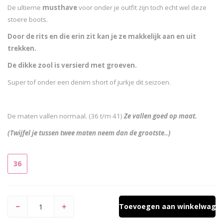
De ultieme
musthave
voor onder je outfit zijn toch echt wel deze
stoere boots.
Door de rits en die erin zit kan je ze makkelijk aan en uit
trekken.
De dikke zool is versierd met groeven.
Super tof onder een denim short of jurkje dit seizoen.
De maten vallen normaal. (36 t/m 41)
Ze vallen goed op maat.
(Twijfel je tussen twee maten neem dan de grootste..)
36
Toevoegen aan winkelwage