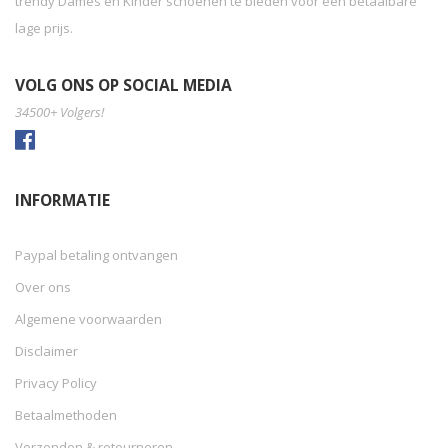
trendy Dames en Kinder schoenen te bieden voor een betaalbare
lage prijs.
VOLG ONS OP SOCIAL MEDIA
34500+ Volgers!
INFORMATIE
Paypal betaling ontvangen
Over ons
Algemene voorwaarden
Disclaimer
Privacy Policy
Betaalmethoden
Verzenden & retourneren