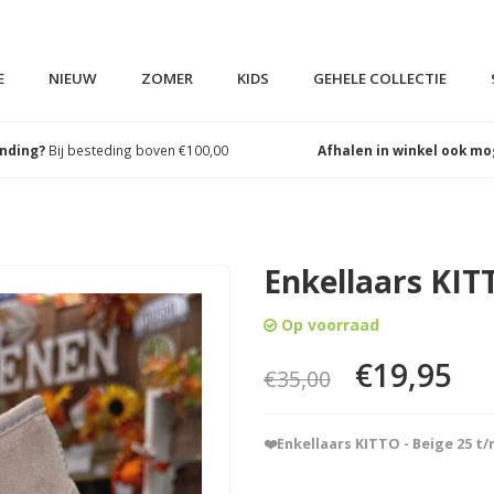
E
NIEUW
ZOMER
KIDS
GEHELE COLLECTIE
ending?
Bij besteding boven €100,00
Afhalen in winkel ook mo
Enkellaars KIT
Op voorraad
€19,95
€35,00
❤️Enkellaars KITTO - Beige 25 t/