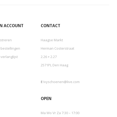
JN ACCOUNT
CONTACT
streren
Haagse Markt
 bestellingen
Herman Costerstraat
 verlanglijst
2.26 + 2.27
2571PL Den Haag
E
Ivyschoenen@live.com
OPEN
Ma Wo Vr Za 7:30 – 17:00