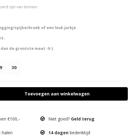
erd zijn van binnen.
egging/spijkerbroek of een leuk jurkje.
it.
 dan de grootste maat -X-)
9
30
Toevoegen aan winkelwagen
en €100,-
Niet goed?
Geld terug
e halen
14 dagen
bedenktijd