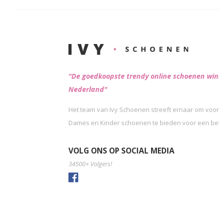
"De goedkoopste trendy online schoenen win
Nederland"
Het team van Ivy Schoenen streeft ernaar om voor
Dames en Kinder schoenen te bieden voor een beta
VOLG ONS OP SOCIAL MEDIA
34500+ Volgers!