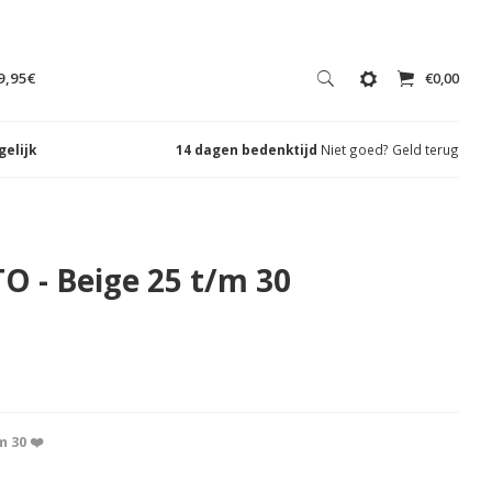
9,95€
€0,00
gelijk
14 dagen bedenktijd
Niet goed? Geld terug
TO - Beige 25 t/m 30
m 30 ❤️