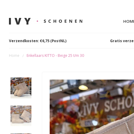
HOM
Verzendkosten: €6,75 (PostNL)
Gratis verz
Home
Enkellaars KITTO - Beige 25 t/m 30
/