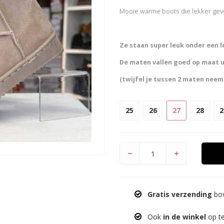
Mooie warme boots die lekker gevo
Ze staan super leuk onder een l
De maten vallen goed op maat u
(twijfel je tussen 2 maten neem
25
26
27
28
2
Gratis verzending
bov
Ook
in de winkel
op t