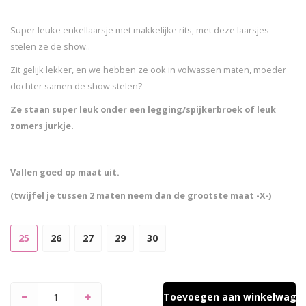
Super leuke enkellaarsje met makkelijke rits, met deze laarsjes
stelen ze de show..
Zit gelijk lekker, en we hebben ze ook in volwassen maten, moeder
dochter samen de show stelen?
Ze staan super leuk onder een legging/spijkerbroek of leuk
zomers jurkje.
Vallen goed op maat uit.
(twijfel je tussen 2 maten neem dan de grootste maat -X-)
25
26
27
29
30
Toevoegen aan winkelwage