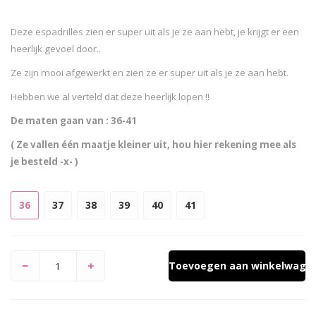
Deze espadrilles zien er super uit als je ze aan hebt, je krijgt er een
heerlijk gevoel door..
Ze zijn mooi afgewerkt en zien ze er super uit als je ze aan hebt.
Hebben we al verteld dat deze heerlijk lopen !!
De maten gaan van : 36-41
( Ze vallen één maatje kleiner uit, hou hier rekening mee als
je besteld -x- )
36
37
38
39
40
41
Toevoegen aan winkelwage