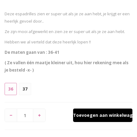
Deze espadrilles zien er super uit als je ze aan hebt, je krijgt er een
heerlijk gevoel door..
Ze zijn mooi afgewerkt en zien ze er super uit als je ze aan hebt.
Hebben we al verteld dat deze heerlijk lopen !!
De maten gaan van : 36-41
( Ze vallen één maatje kleiner uit, hou hier rekening mee als
je besteld -x- )
36
37
Toevoegen aan winkelwage