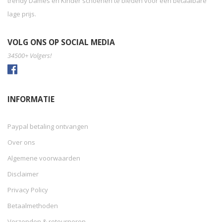
trendy Dames en Kinder schoenen te bieden voor een betaalbare
lage prijs.
VOLG ONS OP SOCIAL MEDIA
34500+ Volgers!
INFORMATIE
Paypal betaling ontvangen
Over ons
Algemene voorwaarden
Disclaimer
Privacy Policy
Betaalmethoden
Verzenden & retourneren