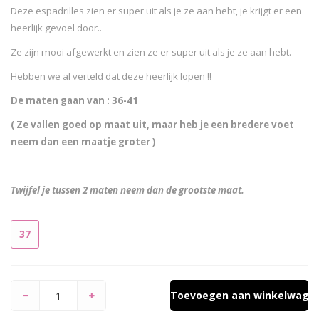
Deze espadrilles zien er super uit als je ze aan hebt, je krijgt er een
heerlijk gevoel door..
Ze zijn mooi afgewerkt en zien ze er super uit als je ze aan hebt.
Hebben we al verteld dat deze heerlijk lopen !!
De maten gaan van : 36-41
( Ze vallen goed op maat uit, maar heb je een bredere voet
neem dan een maatje groter )
Twijfel je tussen 2 maten neem dan de grootste maat.
37
Toevoegen aan winkelwage