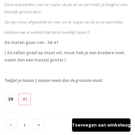
Deze espadrilles zien er super uit als je ze aan hebt, je krijgt er een
heerlijk gevoel door..
Ze zijn mooi afgewerkt en zien ze er super uit als je ze aan hebt.
Hebben we al verteld dat deze heerlijk lopen !!
De maten gaan van : 36-41
( Ze vallen goed op maat uit, maar heb je een bredere voet
neem dan een maatje groter )
Twijfel je tussen 2 maten neem dan de grootste maat.
39
41
Toevoegen aan winkelwage