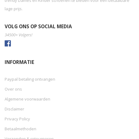
trendy Dames en Kinder schoenen te bieden voor een betaalbare
lage prijs.
VOLG ONS OP SOCIAL MEDIA
34500+ Volgers!
INFORMATIE
Paypal betaling ontvangen
Over ons
Algemene voorwaarden
Disclaimer
Privacy Policy
Betaalmethoden
Verzenden & retourneren