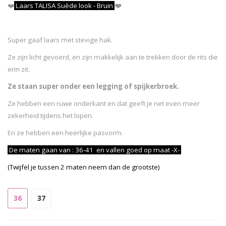
❤️
Laars TALISA Suède look - Bruin
❤️
Super gaaf laars met stevige hak.
Ze zijn licht gevoerd, en zijn makkelijk aan te trekken door de rits die
erin zit.
Ze staan super onder een legging of spijkerbroek.
Ze hebben een ruwe onderkant en dat geeft je net even meer
zekerheid tijdens het lopen.
En ze hebben een heerlijke pasvorm.
De maten gaan van : 36-41 en vallen goed op maat -X-
(Twijfel je tussen 2 maten neem dan de grootste)
36
37