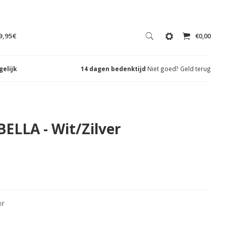
9,95€
€0,00
gelijk
14 dagen bedenktijd
Niet goed? Geld terug
ELLA - Wit/Zilver
er