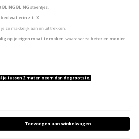
et
BLING BLING
steentjes,
bed wat erin zit -X-
je ze makkelijk aan en uit trekken.
ig op je eigen maat te maken
, waardoor ze
beter en mooier
el je tussen 2 maten neem dan de grootste.
Toevoegen aan winkelwagen