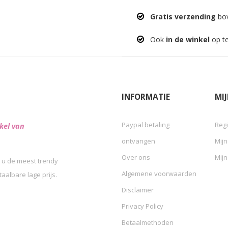
Gratis verzending
bov
Ook
in de winkel
op t
INFORMATIE
MI
Paypal betaling
Regi
kel van
ontvangen
Mijn
Over ons
Mijn
 u de meest trendy
Algemene voorwaarden
albare lage prijs.
Disclaimer
Privacy Policy
Betaalmethoden