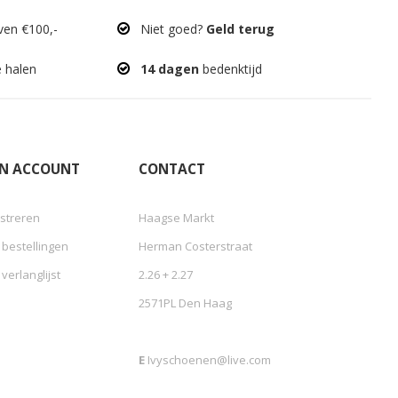
en €100,-
Niet goed?
Geld terug
e halen
14 dagen
bedenktijd
JN ACCOUNT
CONTACT
streren
Haagse Markt
 bestellingen
Herman Costerstraat
 verlanglijst
2.26 + 2.27
2571PL Den Haag
E
Ivyschoenen@live.com