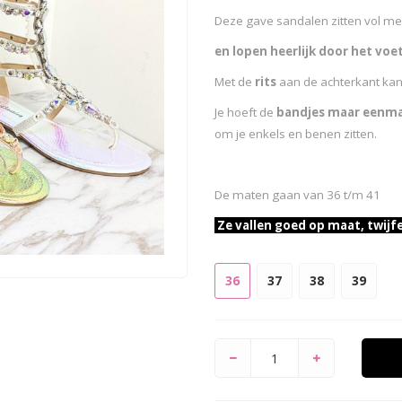
Deze gave sandalen zitten vol m
en
lopen heerlijk door het voet
Met de
rits
aan de achterkant kan 
Je hoeft de
bandjes maar eenmal
om je enkels en benen zitten.
De maten gaan van 36 t/m 41
Ze vallen goed op maat, twijf
36
37
38
39