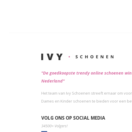
"De goedkoopste trendy online schoenen win
Nederland"
Het team van Ivy Schoenen streeft ernaar om voor
Dames en Kinder schoenen te bieden voor een beta
VOLG ONS OP SOCIAL MEDIA
34500+ Volgers!