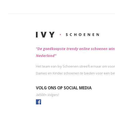
"De goedkoopste trendy online schoenen win
Nederland"
Het team van Ivy Schoenen streeft ernaar om voor
Dames en Kinder schoenen te bieden voor een beta
VOLG ONS OP SOCIAL MEDIA
34500+ Volgers!