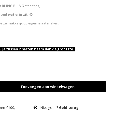
et
BLING BLING
steentjes,
bed wat erin zit -X-
 je ze makkelijk op eigen maat maken.
el je tussen 2 maten neem dan de grootste.
Toevoegen aan winkelwagen
en €100,-
Niet goed?
Geld terug