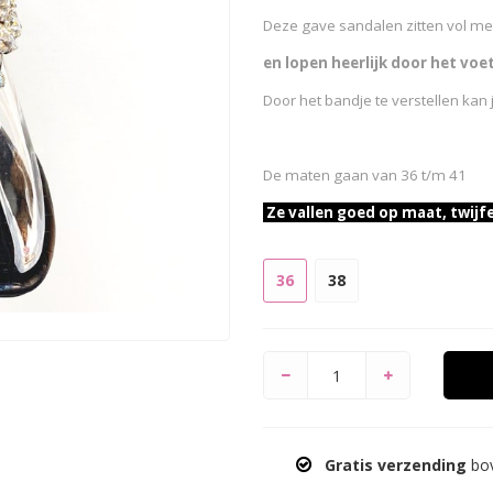
Deze gave sandalen zitten vol m
en
lopen heerlijk door het voet
Door het bandje te verstellen kan
De maten gaan van 36 t/m 41
Ze vallen goed op maat, twijf
36
38
Gratis verzending
bov