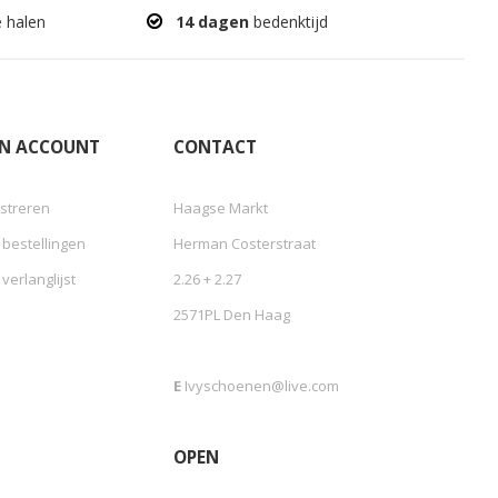
e halen
14 dagen
bedenktijd
JN ACCOUNT
CONTACT
streren
Haagse Markt
 bestellingen
Herman Costerstraat
 verlanglijst
2.26 + 2.27
2571PL Den Haag
E
Ivyschoenen@live.com
OPEN