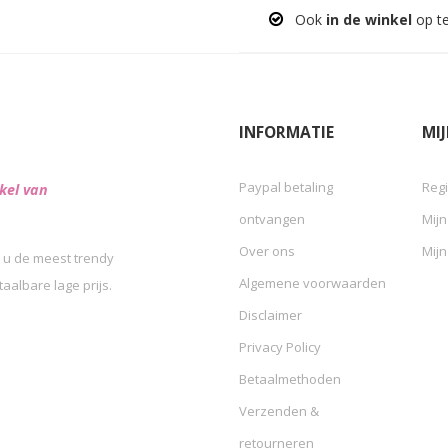
Ook
in de winkel
op t
INFORMATIE
MI
Paypal betaling
Regi
kel van
ontvangen
Mijn
Over ons
Mijn
 u de meest trendy
Algemene voorwaarden
albare lage prijs.
Disclaimer
Privacy Policy
Betaalmethoden
Verzenden &
retourneren