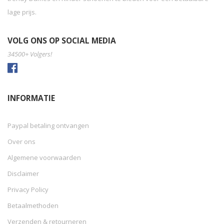
lage prijs.
VOLG ONS OP SOCIAL MEDIA
34500+ Volgers!
INFORMATIE
Paypal betaling ontvangen
Over ons
Algemene voorwaarden
Disclaimer
Privacy Policy
Betaalmethoden
Verzenden & retourneren