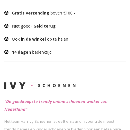
Gratis verzending
boven €100,-
Niet goed?
Geld terug
Ook
in de winkel
op te halen
14 dagen
bedenktijd
"De goedkoopste trendy online schoenen winkel van
Nederland"
Het team van Ivy Schoenen streeft ernaar om voor u de meest
trendy Dames en Kinder schoenen te bieden voor een betaalbare