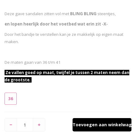
Deze gave sandalen zitten vol met
BLING BLING
steentjes,
en
lopen heerlijk door het voetbed wat erin zit -X-
Door het bandje te verstellen kan je ze makkelijk op eigen maat
maken.
De maten gaan van 36 t/m 41
Ze vallen goed op maat, twijfel je tussen 2 maten neem dan
de grootste.
36
Toevoegen aan winkelwage