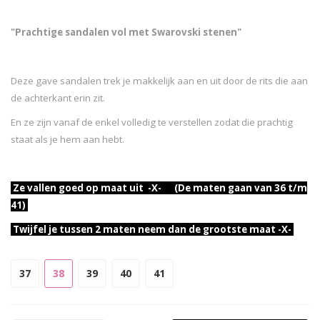
"Prachtige sandalen vol met Swarovski stenen"
Deze gave sandalen trek je makkelijk aan en uit door de rits die aan
de achterkant erin zit.
En ze zijn vanaf de enkel volledig te verstellen zodat die prachtig
staat als je hem aan hebt.
Ze vallen goed op maat uit -X- (De maten gaan van 36 t/m
41)
Twijfel je tussen 2 maten neem dan de grootste maat -X-
37
38
39
40
41