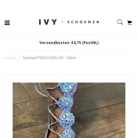
Verzendkosten: €6,75 (PostNL)
Home
Sandaal PEACH DELUXE - Zilver
/