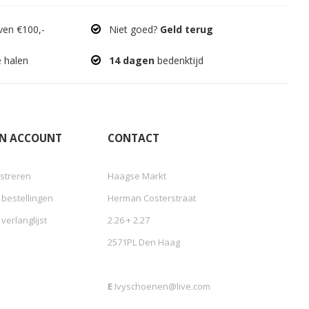
en €100,-
Niet goed?
Geld terug
e halen
14 dagen
bedenktijd
JN ACCOUNT
CONTACT
streren
Haagse Markt
 bestellingen
Herman Costerstraat
 verlanglijst
2.26 + 2.27
2571PL Den Haag
E
Ivyschoenen@live.com