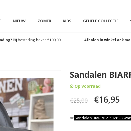
E
NIEUW
ZOMER
KIDS
GEHELE COLLECTIE
ending?
Bij besteding boven €100,00
Afhalen in winkel ook mo
Sandalen BIARR
Op voorraad
€16,95
€25,00
❤️
Sandalen BIARRITZ 2026 - Zwar