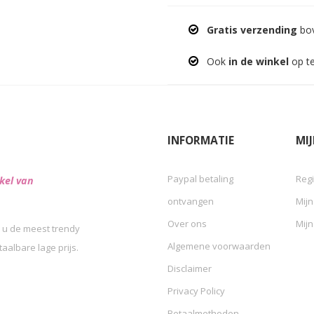
Gratis verzending
bov
Ook
in de winkel
op t
INFORMATIE
MI
Paypal betaling
Regi
kel van
ontvangen
Mijn
Over ons
Mijn
 u de meest trendy
Algemene voorwaarden
albare lage prijs.
Disclaimer
Privacy Policy
Betaalmethoden