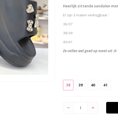
Heerlijk zittende sandalen met
Er zijn 3 maten verkrijgbaar
:
36/37
38/39
40/41
Ze vallen wel goed op maat uit -X-
38
39
40
41