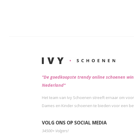
"De goedkoopste trendy online schoenen win
Nederland"
Het team van Ivy Schoenen streeft ernaar om voor
Dames en Kinder schoenen te bieden voor een beta
VOLG ONS OP SOCIAL MEDIA
34500+ Volgers!