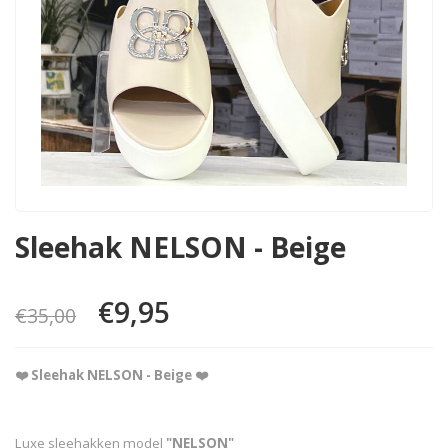
Sleehak NELSON - Beige
€9,95
€35,00
❤️ Sleehak NELSON - Beige ❤️
Luxe sleehakken model
"NELSON"