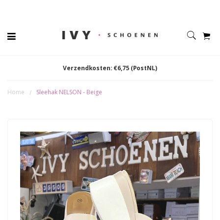
Verzendkosten: €6,75 (PostNL)
Home
Sleehak NELSON - Beige
/