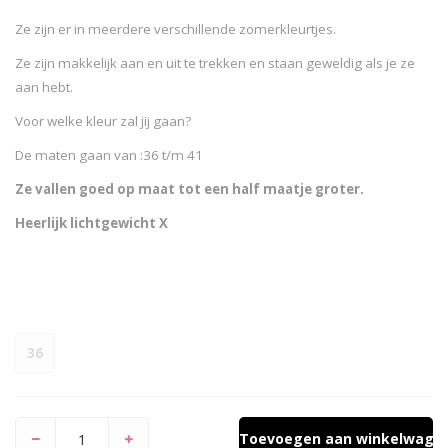
Ze zijn er in meerdere verschillende zomerkleurtjes.
Ze zijn makkelijk aan en uit te trekken en staan geweldig als je ze
aan hebt.
Voor welke kleur zal jij gaan?
De maten gaan van :36 t/m 41
Ze vallen goed op maat tot een half maatje groter.
Heerlijk lichtgewicht X
36
Toevoegen aan winkelwage