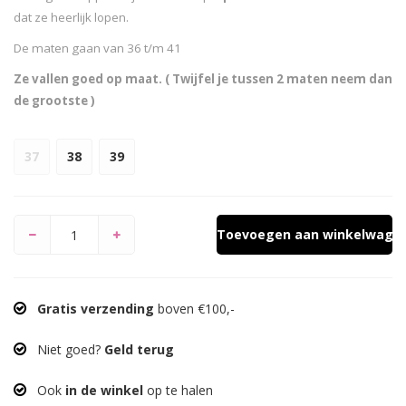
dat ze heerlijk lopen.
De maten gaan van 36 t/m 41
Ze vallen goed op maat.
( Twijfel je tussen 2 maten neem dan
de grootste )
37
38
39
Toevoegen aan winkelwage
Gratis verzending
boven €100,-
Niet goed?
Geld terug
Ook
in de winkel
op te halen