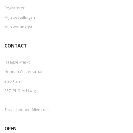
Registreren
Mijn bestellingen
Mijn verlanglijst
CONTACT
Haagse Markt
Herman Costerstraat
2.26 + 2.27
2571PL Den Haag
E
Ivyschoenen@live.com
OPEN