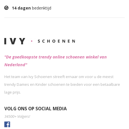
14 dagen
bedenktijd
"De goedkoopste trendy online schoenen winkel van
Nederland"
Het team van Ivy Schoenen streeft ernaar om voor u de meest
trendy Dames en Kinder schoenen te bieden voor een betaalbare
lage prijs.
VOLG ONS OP SOCIAL MEDIA
34500+ Volgers!