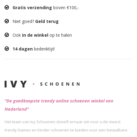
Gratis verzending
boven €100,-
Niet goed?
Geld terug
Ook
in de winkel
op te halen
14 dagen
bedenktijd
"De goedkoopste trendy online schoenen winkel van
Nederland"
Het team van Ivy Schoenen streeft ernaar om voor u de meest
trendy Dames en Kinder schoenen te bieden voor een betaalbare