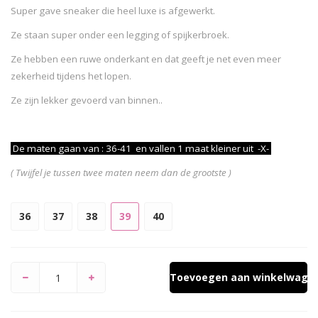
Super gave sneaker die heel luxe is afgewerkt.
Ze staan super onder een legging of spijkerbroek.
Ze hebben een ruwe onderkant en dat geeft je net even meer
zekerheid tijdens het lopen.
Ze zijn lekker gevoerd van binnen..
De maten gaan van : 36-41 en vallen 1 maat kleiner uit
-X-
( Twijfel je tussen twee maten neem dan de grootste )
36
37
38
39
40
Toevoegen aan winkelwage