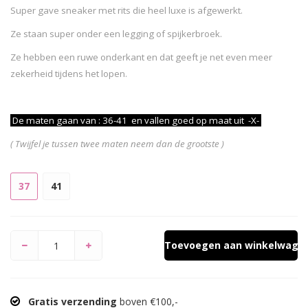
Super gave sneaker met rits die heel luxe is afgewerkt.
Ze staan super onder een legging of spijkerbroek.
Ze hebben een ruwe onderkant en dat geeft je net even meer
zekerheid tijdens het lopen.
De maten gaan van : 36-41 en vallen goed op maat uit
-X-
( Twijfel je tussen twee maten neem dan de grootste )
37
41
Toevoegen aan winkelwage
Gratis verzending
boven €100,-