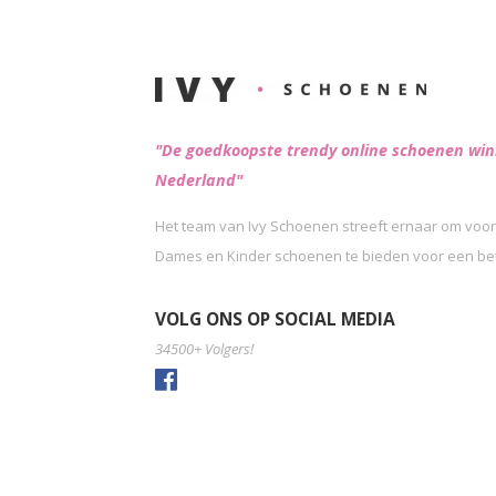
"De goedkoopste trendy online schoenen win
Nederland"
Het team van Ivy Schoenen streeft ernaar om voor
Dames en Kinder schoenen te bieden voor een beta
VOLG ONS OP SOCIAL MEDIA
34500+ Volgers!