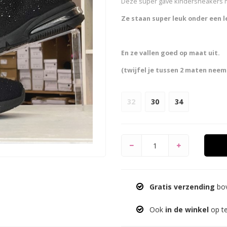
Deze super gave kindersneakers m
Ze staan super leuk onder een l
En ze vallen goed op maat uit.
(twijfel je tussen 2 maten neem
32
30
34
Gratis verzending
bov
Ook
in de winkel
op t