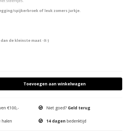
et steentjes.
egging/spijkerbroek of leuk zomers jurkje.
 dan de kleinste maat -X-)
Toevoegen aan winkelwagen
en €100,-
Niet goed?
Geld terug
e halen
14 dagen
bedenktijd