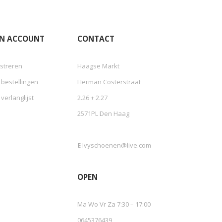
JN ACCOUNT
CONTACT
streren
Haagse Markt
 bestellingen
Herman Costerstraat
 verlanglijst
2.26 + 2.27
2571PL Den Haag
E
Ivyschoenen@live.com
OPEN
Ma Wo Vr Za 7:30 – 17:00
0645376439