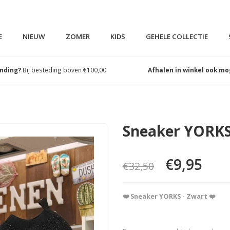
E
NIEUW
ZOMER
KIDS
GEHELE COLLECTIE
ending?
Bij besteding boven €100,00
Afhalen in winkel ook mo
Sneaker YORKS
€9,95
€32,50
❤️ Sneaker YORKS - Zwart ❤️